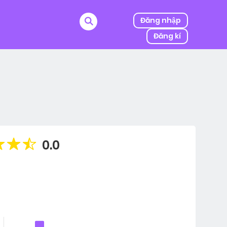
Đăng nhập
Đăng kí
ị kẻ thù của ba mình bắt cóc, người được mệnh danh
0.0