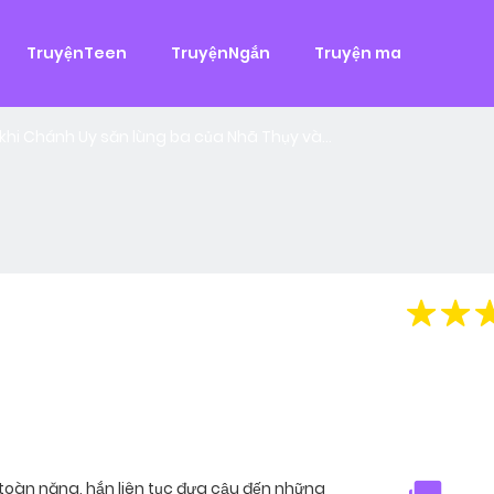
g
TruyệnTeen
TruyệnNgắn
Truyện ma
 đại
,
Tình Cảm
àn Hùng, một tên cướp biển chân chính. Cho đến một ngày, cô b
khi Chánh Uy săn lùng ba của Nhã Thụy và...
 toàn năng, hắn liên tục đưa cậu đến những