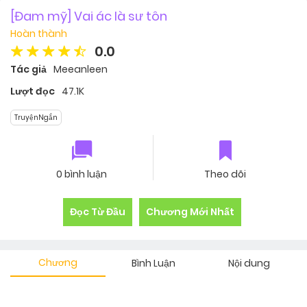
[Đam mỹ] Vai ác là sư tôn
Hoàn thành
0.0
Tác giả
Meeanleen
Lượt đọc
47.1K
TruyệnNgắn
0 bình luận
Theo dõi
Đọc Từ Đầu
Chương Mới Nhất
Chương
Bình Luận
Nội dung