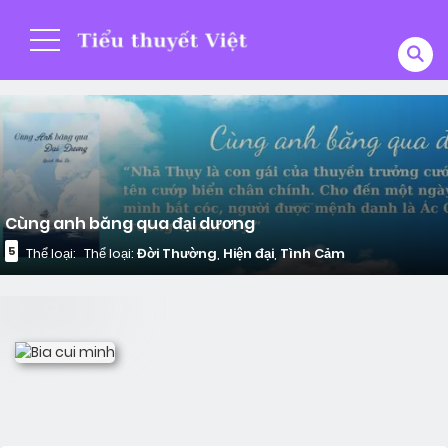
Cùng anh băng qua đại dương
5
Thể loại:
Thể loại:
Đời Thường
,
Hiện đại
,
Tình Cảm