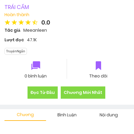
TRÁI CẤM
Hoàn thành
0.0
Tác giả
Meeanleen
Lượt đọc
47.1K
TruyệnNgắn
0 bình luận
Theo dõi
Đọc Từ Đầu
Chương Mới Nhất
Chương
Bình Luận
Nội dung