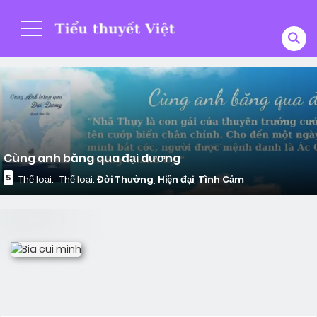
Cùng anh băng qua đại dương
5
Thể loại:
Thể loại:
Đời Thường
,
Hiện đại
,
Tình Cảm