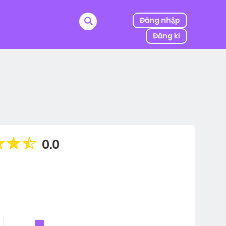
Đăng nhập
Đăng kí
ị kẻ thù của ba mình bắt cóc, người được mệnh danh
0.0