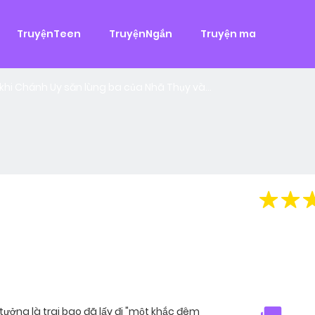
g
TruyệnTeen
TruyệnNgắn
Truyện ma
 đại
,
Tình Cảm
àn Hùng, một tên cướp biển chân chính. Cho đến một ngày, cô b
khi Chánh Uy săn lùng ba của Nhã Thụy và...
ưởng là trai bao đã lấy đi "một khắc đêm