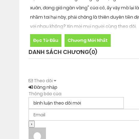
xuân, đang giá ngàn vàng" của cô, ấy vậy mà lại là 
nhầm tai hại này, phải chăng là thiên duyên tiền đ
với nhau không? Xin mời mọi người cùng theo dõi.
Đọc Từ Đầu
Chương Mới Nhất
DANH SÁCH CHƯƠNG
(0)
Theo dõi
Đăng nhập
Thông báo của