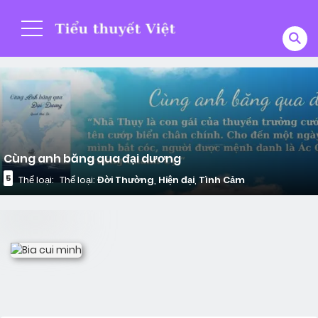
Cùng anh băng qua đại dương
5
Thể loại:
Thể loại:
Đời Thường
,
Hiện đại
,
Tình Cảm