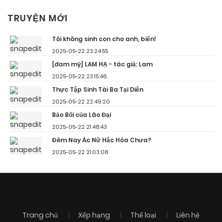
TRUYỆN MỚI
Tôi không sinh con cho anh, biến!
2025-05-22 23:24:55
[đam mỹ] LAM HẠ - tác giả: Lam
2025-05-22 23:15:46
Thực Tập Sinh Tài Ba Tại Diễn
2025-05-22 22:49:20
Bảo Bối của Lão Đại
2025-05-22 21:48:43
Đêm Nay Ác Nữ Hắc Hóa Chưa?
2025-05-22 21:03:08
Trang chủ
Xếp hạng
Thể loại
Liên hệ