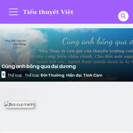
Cùng anh băng qua đại dương
5
Thể loại:
Thể loại:
Đời Thường
,
Hiện đại
,
Tình Cảm