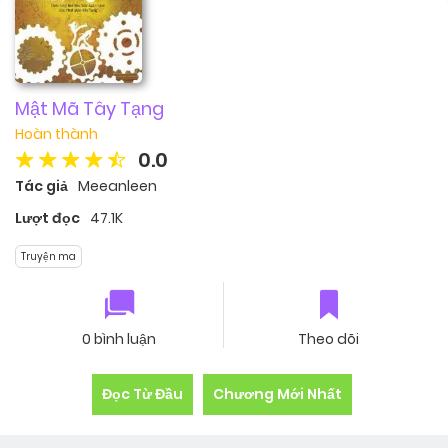
Mật Mã Tây Tạng
Hoàn thành
0.0
Tác giả
Meeanleen
Lượt đọc
47.1K
Truyện ma
0 bình luận
Theo dõi
Đọc Từ Đầu
Chương Mới Nhất