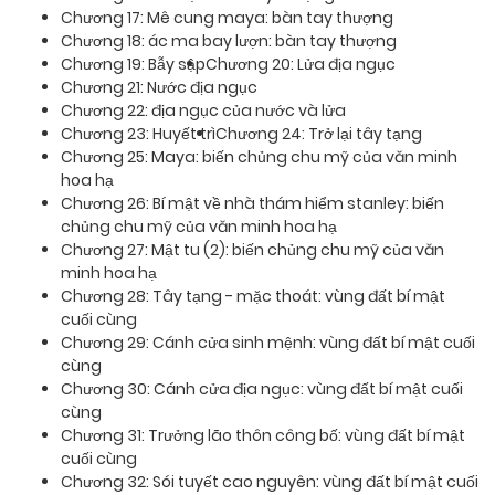
Chương 17: Mê cung maya: bàn tay thượng
Chương 18: ác ma bay lượn: bàn tay thượng
Chương 19: Bẫy sập
Chương 20: Lửa địa ngục
Chương 21: Nước địa ngục
Chương 22: địa ngục của nước và lửa
Chương 23: Huyết trì
Chương 24: Trở lại tây tạng
Chương 25: Maya: biến chủng chu mỹ của văn minh
hoa hạ
Chương 26: Bí mật về nhà thám hiểm stanley: biến
chủng chu mỹ của văn minh hoa hạ
Chương 27: Mật tu (2): biến chủng chu mỹ của văn
minh hoa hạ
Chương 28: Tây tạng - mặc thoát: vùng đất bí mật
cuối cùng
Chương 29: Cánh cửa sinh mệnh: vùng đất bí mật cuối
cùng
Chương 30: Cánh cửa địa ngục: vùng đất bí mật cuối
cùng
Chương 31: Trưởng lão thôn công bố: vùng đất bí mật
cuối cùng
Chương 32: Sói tuyết cao nguyên: vùng đất bí mật cuối