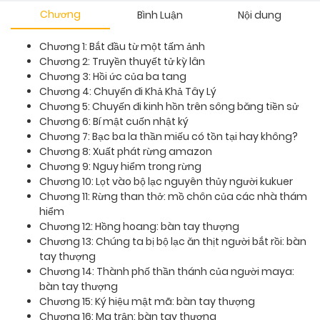
Chương
Bình Luận
Nội dung
Chương 1: Bắt đầu từ một tấm ảnh
Chương 2: Truyền thuyết tử kỳ lân
Chương 3: Hồi ức của ba tang
Chương 4: Chuyến đi Khả Khả Tây Lý
Chương 5: Chuyến đi kinh hồn trên sông băng tiền sử
Chương 6: Bí mật cuốn nhật ký
Chương 7: Bạc ba la thần miếu có tồn tại hay không?
Chương 8: Xuất phát rừng amazon
Chương 9: Nguy hiểm trong rừng
Chương 10: Lọt vào bộ lạc nguyên thủy người kukuer
Chương 11: Rừng than thở: mồ chôn của các nhà thám
hiểm
Chương 12: Hồng hoang: bàn tay thượng
Chương 13: Chúng ta bị bộ lạc ăn thịt người bắt rồi: bàn
tay thượng
Chương 14: Thành phố thần thánh của người maya:
bàn tay thượng
Chương 15: Ký hiệu mật mã: bàn tay thượng
Chương 16: Ma trận: bàn tay thượng