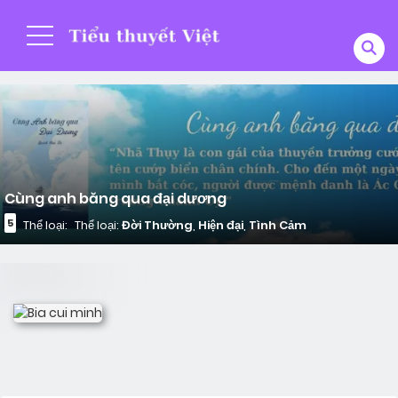
Cùng anh băng qua đại dương
5
Thể loại:
Thể loại:
Đời Thường
,
Hiện đại
,
Tình Cảm