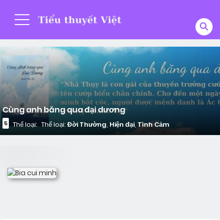
Cùng anh băng qua đại dương
5
Thể loại:
Thể loại:
Đời Thường
,
Hiện đại
,
Tình Cảm