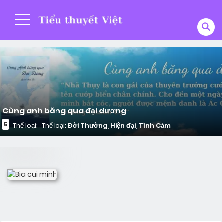
Cùng anh băng qua đại dương
5
Thể loại:
Thể loại:
Đời Thường
,
Hiện đại
,
Tình Cảm