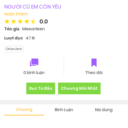
NGƯỜI CŨ EM CÒN YÊU
Hoàn thành
0.0
Tác giả
Meeanleen
Lượt đọc
47.1K
Chữa Lành
0 bình luận
Theo dõi
Đọc Từ Đầu
Chương Mới Nhất
Chương
Bình Luận
Nội dung