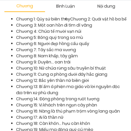
Chương
Bình Luận
Nội dung
Chương 1: Qủy sứ biên thùy
Chương 2: Quái vật hồ ba bể
Chương 3: Một oan hồn đi tìm dĩ vãng
Chương 4: Chúa tể mười vạn núi
Chương 5: Bóng quỷ trong sa mù
Chương 6: Người đẹp hồng cẩu quẩy
Chương 7: Tây sắc ma vương
Chương 8: Nam khấp, tây gầm
Chương 9: Duyên... oan trái
Chương 10: Nữ chúa rừng sâu truyền bí thuật
Chương 11: Cung a phòng dưới đáy hắc giang
Chương 12: Bắc yên thần nữ biên giới
Chương 13: Bí ẩm á phiện ma giáo và lời nguyền độc
địa trên xứ phù dung
Chương 14: Động phòng trong ruột tượng
Chương 15: Vị khách trên ngọn cây phàn
Chương 16: Nàng là thủ phạm trộm vòng lang quân
Chương 17: Ai là thần nữ
Chương 18: Càn khôn... hựu càn khôn
Chương 19: Miếu ma động quỷ cú mèo