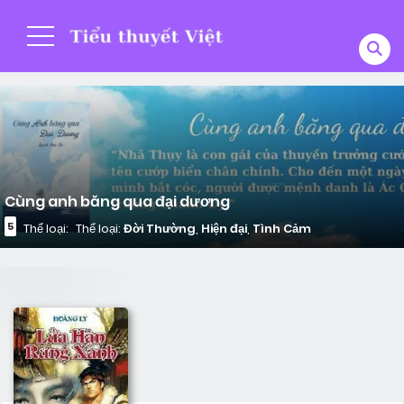
Cùng anh băng qua đại dương
5
Thể loại:
Thể loại:
Đời Thường
,
Hiện đại
,
Tình Cảm