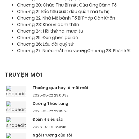
Chương 20: Chúc Thư Bí mật Của Ông Bành Tổ
Chương 21: Bắc tiếu xuất đầu quần ma tụ hội
Chương 22: Nhà Mỗ bành Tổ Bí Pháp Càn Khôn
Chương 23: Khôi vĩ dâm thần
Chương 24: Hồi thứ hai mươi tư
Chương 25: Đòn ghen gái dữ
Chương 26: Lâu đài quỷ sứ
Chương 27: Nước mắt ma vương
Chương 28: Phần kết
TRUYỆN MỚI
Thoáng qua hay là mãi mãi
2025-05-22 23:08:32
Dưỡng Thác Lang
2025-05-22 22:39:23
Đoản H siêu sắc
2026-07-01 16:01:48
Ngôi trường của tôi