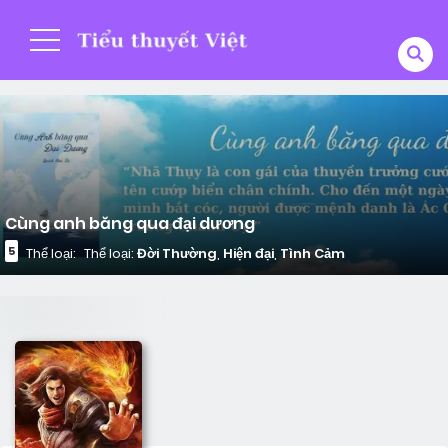
Cùng anh băng qua đại dương
5
Thể loại:
Thể loại:
Đời Thường
,
Hiện đại
,
Tình Cảm