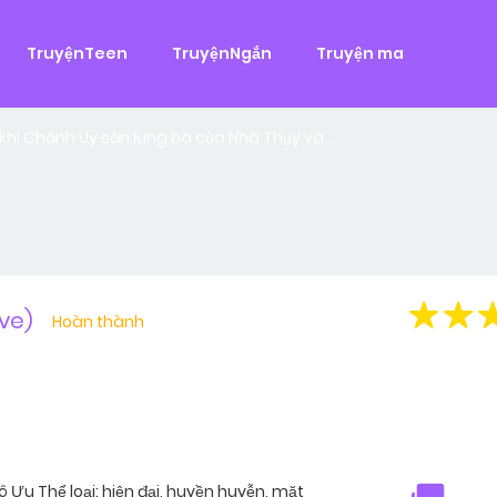
g
TruyệnTeen
TruyệnNgắn
Truyện ma
 đại
,
Tình Cảm
àn Hùng, một tên cướp biển chân chính. Cho đến một ngày, cô b
khi Chánh Uy săn lùng ba của Nhã Thụy và...
ve)
Hoàn thành
u Thể loại: hiện đại, huyền huyễn, mặt