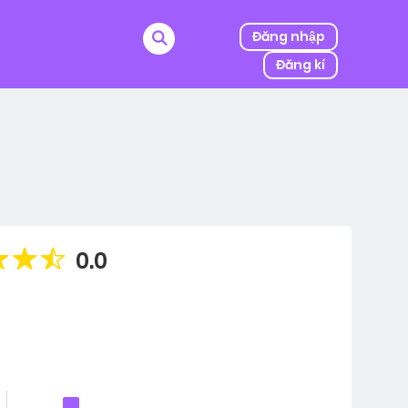
Đăng nhập
Đăng kí
ị kẻ thù của ba mình bắt cóc, người được mệnh danh
0.0