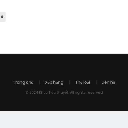
Trang chủ
Xếp hạng
Thể loại
Liên hệ
© 2024 Khóc Tiểu thuyết. All rights reserved