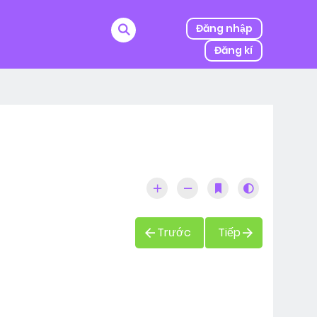
Đăng nhập
Đăng kí
ị kẻ thù của ba mình bắt cóc, người được mệnh danh
Trước
Tiếp