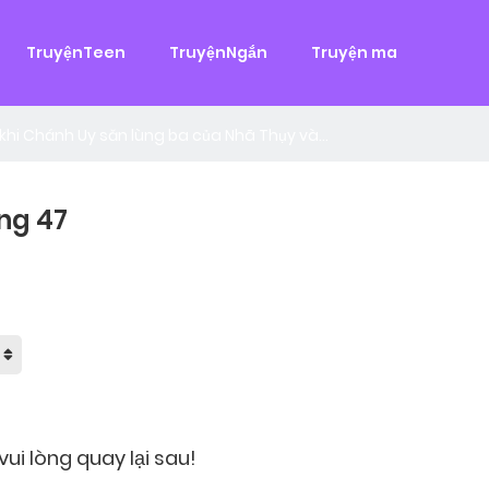
g
TruyệnTeen
TruyệnNgắn
Truyện ma
 đại
,
Tình Cảm
àn Hùng, một tên cướp biển chân chính. Cho đến một ngày, cô b
khi Chánh Uy săn lùng ba của Nhã Thụy và...
ng 47
ui lòng quay lại sau!