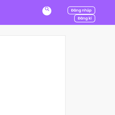
Đăng nhập
Đăng kí
ị kẻ thù của ba mình bắt cóc, người được mệnh danh