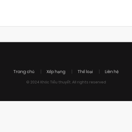
Trang chủ
Xếp hạng
Thể loại
Liên hệ
© 2024 Khóc Tiểu thuyết. All rights reserved