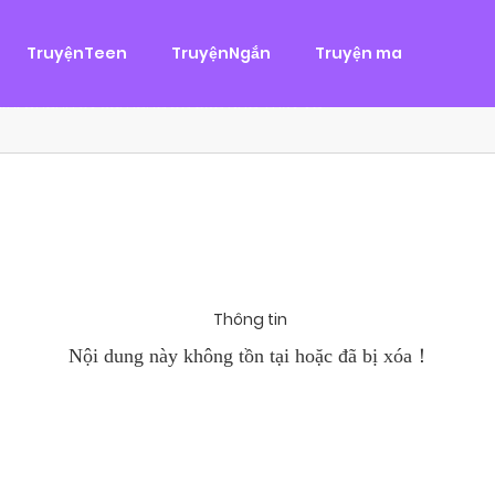
g
ại
,
Tình Cảm
TruyệnTeen
TruyệnNgắn
Truyện ma
àn Hùng, một tên cướp biển chân chính. Cho đến một ngày, cô b
khi Chánh Uy săn lùng ba của Nhã Thụy và...
Thông tin
Nội dung này không tồn tại hoặc đã bị xóa！