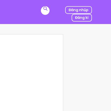
Đăng nhập
Đăng kí
ị kẻ thù của ba mình bắt cóc, người được mệnh danh