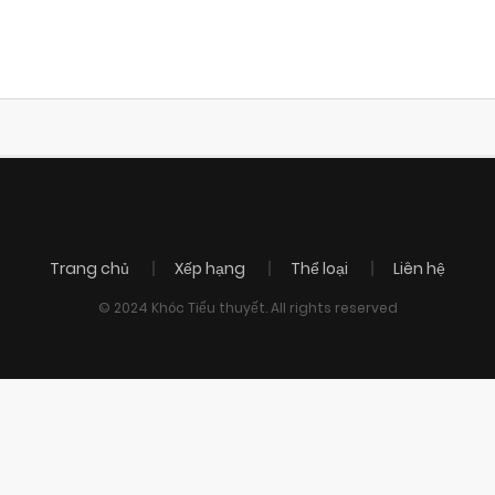
Trang chủ
Xếp hạng
Thể loại
Liên hệ
© 2024 Khóc Tiểu thuyết. All rights reserved