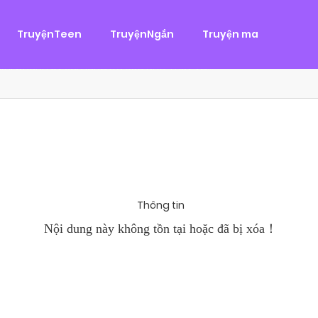
g
ại
,
Tình Cảm
TruyệnTeen
TruyệnNgắn
Truyện ma
àn Hùng, một tên cướp biển chân chính. Cho đến một ngày, cô b
khi Chánh Uy săn lùng ba của Nhã Thụy và...
Thông tin
Nội dung này không tồn tại hoặc đã bị xóa！