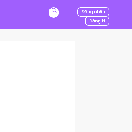
Đăng nhập
Đăng kí
ị kẻ thù của ba mình bắt cóc, người được mệnh danh