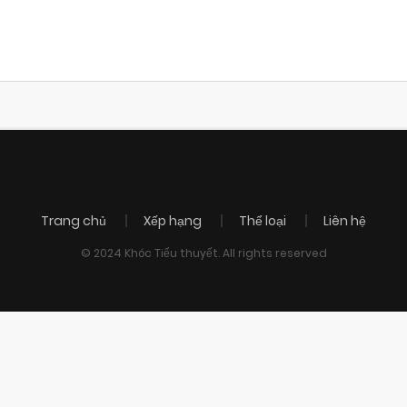
Trang chủ
Xếp hạng
Thể loại
Liên hệ
© 2024 Khóc Tiểu thuyết. All rights reserved