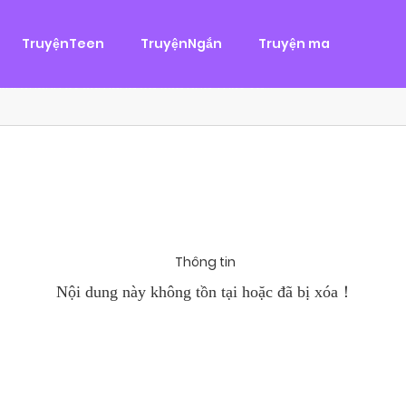
g
ại
,
Tình Cảm
TruyệnTeen
TruyệnNgắn
Truyện ma
àn Hùng, một tên cướp biển chân chính. Cho đến một ngày, cô b
khi Chánh Uy săn lùng ba của Nhã Thụy và...
Thông tin
Nội dung này không tồn tại hoặc đã bị xóa！