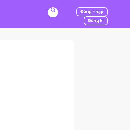
Đăng nhập
Đăng kí
ị kẻ thù của ba mình bắt cóc, người được mệnh danh