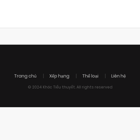
Trang chủ
Xếp hạng
Thể loại
Liên hệ
© 2024 Khóc Tiểu thuyết. All rights reserved