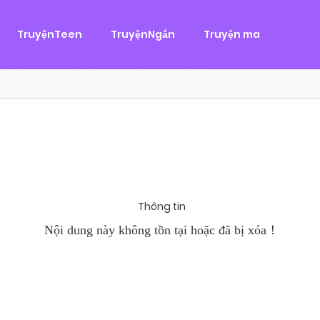
g
ại
,
Tình Cảm
TruyệnTeen
TruyệnNgắn
Truyện ma
àn Hùng, một tên cướp biển chân chính. Cho đến một ngày, cô b
khi Chánh Uy săn lùng ba của Nhã Thụy và...
Thông tin
Nội dung này không tồn tại hoặc đã bị xóa！