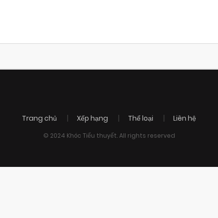
Trang chủ
Xếp hạng
Thể loại
Liên hệ
© 2024 Khóc Tiểu thuyết. All rights reserved