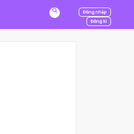
Đăng nhập
Đăng kí
ị kẻ thù của ba mình bắt cóc, người được mệnh danh