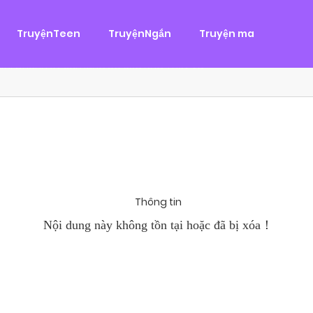
g
ại
,
Tình Cảm
TruyệnTeen
TruyệnNgắn
Truyện ma
àn Hùng, một tên cướp biển chân chính. Cho đến một ngày, cô b
khi Chánh Uy săn lùng ba của Nhã Thụy và...
Thông tin
Nội dung này không tồn tại hoặc đã bị xóa！