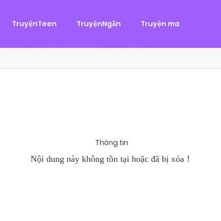
g
ại
,
Tình Cảm
TruyệnTeen
TruyệnNgắn
Truyện ma
àn Hùng, một tên cướp biển chân chính. Cho đến một ngày, cô b
khi Chánh Uy săn lùng ba của Nhã Thụy và...
Thông tin
Nội dung này không tồn tại hoặc đã bị xóa！