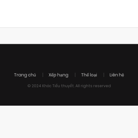
Trang chủ
Xếp hạng
Thể loại
Liên hệ
© 2024 Khóc Tiểu thuyết. All rights reserved