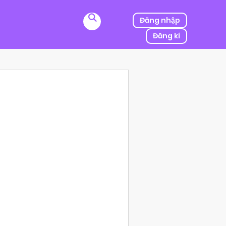
Đăng nhập
Đăng kí
ị kẻ thù của ba mình bắt cóc, người được mệnh danh