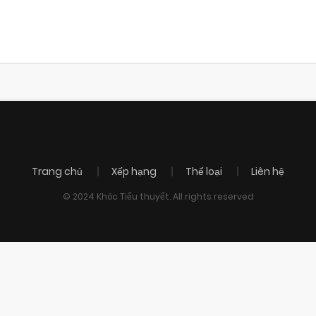
Trang chủ
Xếp hạng
Thể loại
Liên hệ
© 2024 Khóc Tiểu thuyết. All rights reserved