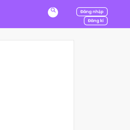
Đăng nhập
Đăng kí
ị kẻ thù của ba mình bắt cóc, người được mệnh danh