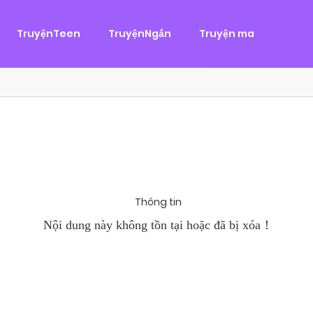
g
ại
,
Tình Cảm
TruyệnTeen
TruyệnNgắn
Truyện ma
àn Hùng, một tên cướp biển chân chính. Cho đến một ngày, cô b
khi Chánh Uy săn lùng ba của Nhã Thụy và...
Thông tin
Nội dung này không tồn tại hoặc đã bị xóa！