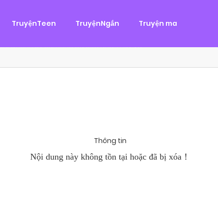
g
ại
,
Tình Cảm
TruyệnTeen
TruyệnNgắn
Truyện ma
àn Hùng, một tên cướp biển chân chính. Cho đến một ngày, cô b
khi Chánh Uy săn lùng ba của Nhã Thụy và...
Thông tin
Nội dung này không tồn tại hoặc đã bị xóa！