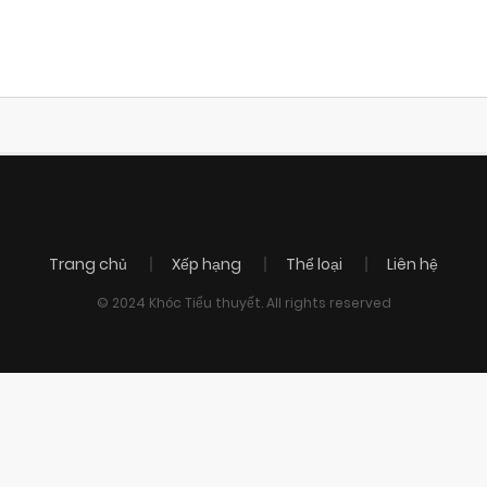
Trang chủ
Xếp hạng
Thể loại
Liên hệ
© 2024 Khóc Tiểu thuyết. All rights reserved