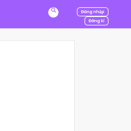
Đăng nhập
Đăng kí
ị kẻ thù của ba mình bắt cóc, người được mệnh danh