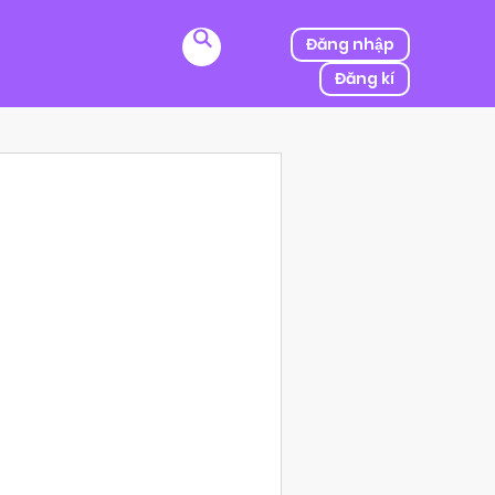
Đăng nhập
Đăng kí
ị kẻ thù của ba mình bắt cóc, người được mệnh danh