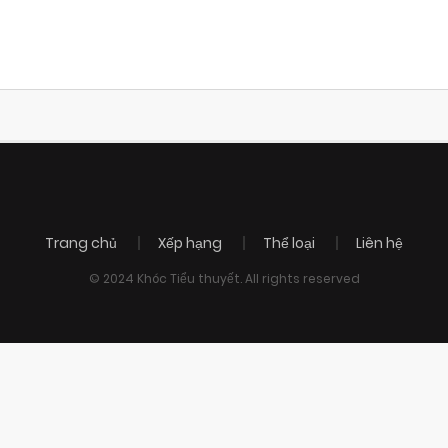
Trang chủ
Xếp hạng
Thể loại
Liên hệ
© 2024 Khóc Tiểu thuyết. All rights reserved