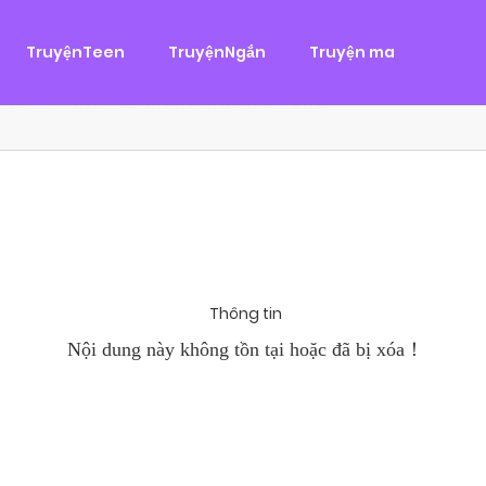
g
ại
,
Tình Cảm
TruyệnTeen
TruyệnNgắn
Truyện ma
àn Hùng, một tên cướp biển chân chính. Cho đến một ngày, cô b
khi Chánh Uy săn lùng ba của Nhã Thụy và...
Thông tin
Nội dung này không tồn tại hoặc đã bị xóa！