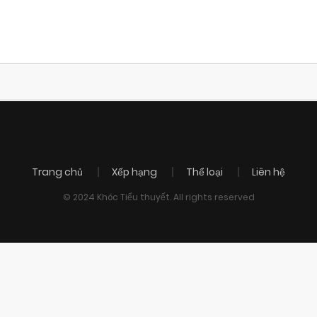
Trang chủ
Xếp hạng
Thể loại
Liên hệ
© 2024 Khóc Tiểu thuyết. All rights reserved