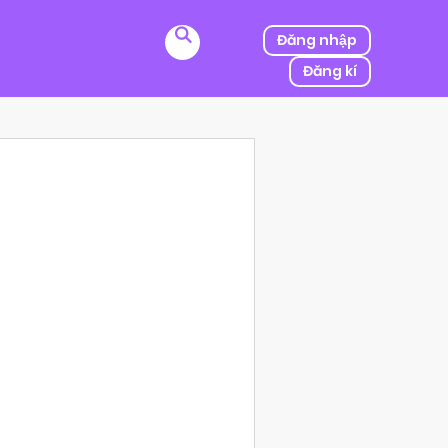
Đăng nhập
Đăng kí
ị kẻ thù của ba mình bắt cóc, người được mệnh danh