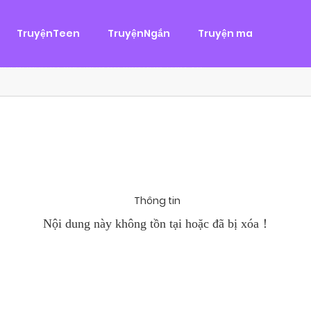
g
ại
,
Tình Cảm
TruyệnTeen
TruyệnNgắn
Truyện ma
àn Hùng, một tên cướp biển chân chính. Cho đến một ngày, cô b
khi Chánh Uy săn lùng ba của Nhã Thụy và...
Thông tin
Nội dung này không tồn tại hoặc đã bị xóa！