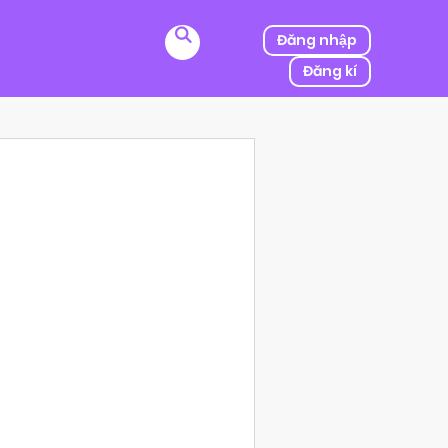
Đăng nhập
Đăng kí
ị kẻ thù của ba mình bắt cóc, người được mệnh danh