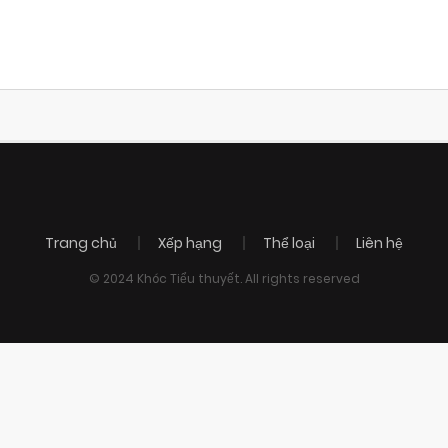
Trang chủ
Xếp hạng
Thể loại
Liên hệ
© 2024 Khóc Tiểu thuyết. All rights reserved