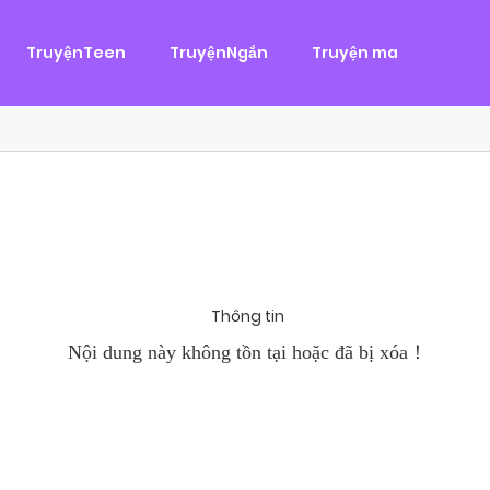
g
ại
,
Tình Cảm
TruyệnTeen
TruyệnNgắn
Truyện ma
àn Hùng, một tên cướp biển chân chính. Cho đến một ngày, cô b
khi Chánh Uy săn lùng ba của Nhã Thụy và...
Thông tin
Nội dung này không tồn tại hoặc đã bị xóa！