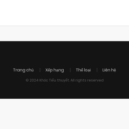
Trang chủ
Xếp hạng
Thể loại
Liên hệ
© 2024 Khóc Tiểu thuyết. All rights reserved