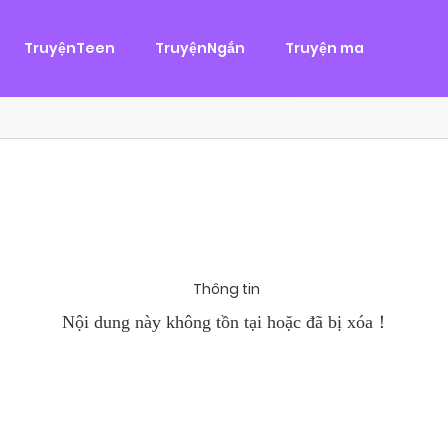
g
ại
,
Tình Cảm
TruyệnTeen
TruyệnNgắn
Truyện ma
àn Hùng, một tên cướp biển chân chính. Cho đến một ngày, cô b
khi Chánh Uy săn lùng ba của Nhã Thụy và...
Thông tin
Nội dung này không tồn tại hoặc đã bị xóa！