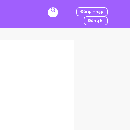
Đăng nhập
Đăng kí
ị kẻ thù của ba mình bắt cóc, người được mệnh danh