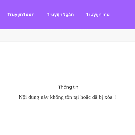
g
ại
,
Tình Cảm
TruyệnTeen
TruyệnNgắn
Truyện ma
àn Hùng, một tên cướp biển chân chính. Cho đến một ngày, cô b
khi Chánh Uy săn lùng ba của Nhã Thụy và...
Thông tin
Nội dung này không tồn tại hoặc đã bị xóa！