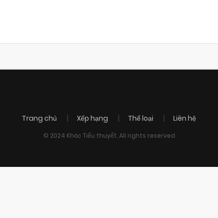
Trang chủ
Xếp hạng
Thể loại
Liên hệ
© 2024 Khóc Tiểu thuyết. All rights reserved