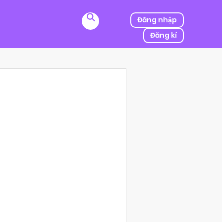
Đăng nhập
Đăng kí
ị kẻ thù của ba mình bắt cóc, người được mệnh danh