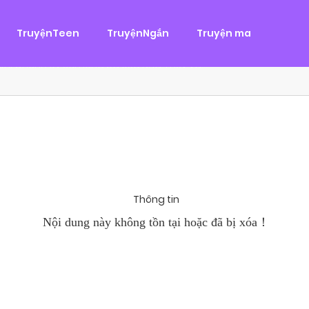
g
ại
,
Tình Cảm
TruyệnTeen
TruyệnNgắn
Truyện ma
àn Hùng, một tên cướp biển chân chính. Cho đến một ngày, cô b
khi Chánh Uy săn lùng ba của Nhã Thụy và...
Thông tin
Nội dung này không tồn tại hoặc đã bị xóa！