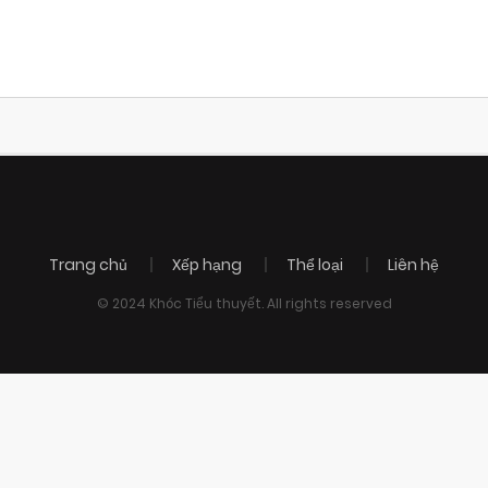
Trang chủ
Xếp hạng
Thể loại
Liên hệ
© 2024 Khóc Tiểu thuyết. All rights reserved