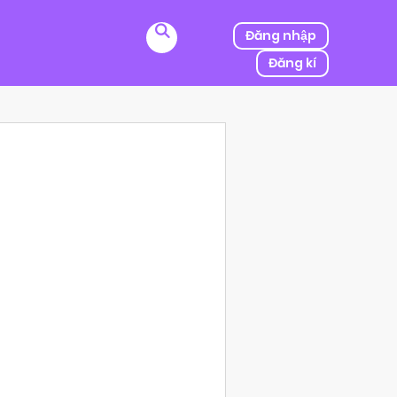
Đăng nhập
Đăng kí
ị kẻ thù của ba mình bắt cóc, người được mệnh danh