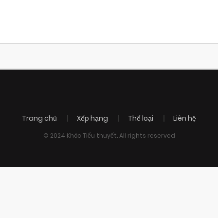
Trang chủ
Xếp hạng
Thể loại
Liên hệ
© 2024 Khóc Tiểu thuyết. All rights reserved