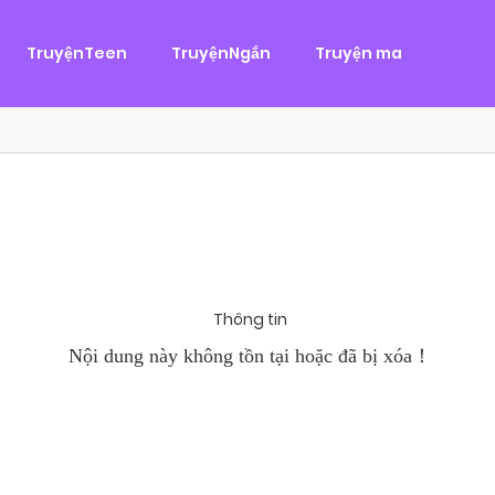
g
ại
,
Tình Cảm
TruyệnTeen
TruyệnNgắn
Truyện ma
àn Hùng, một tên cướp biển chân chính. Cho đến một ngày, cô b
khi Chánh Uy săn lùng ba của Nhã Thụy và...
Thông tin
Nội dung này không tồn tại hoặc đã bị xóa！