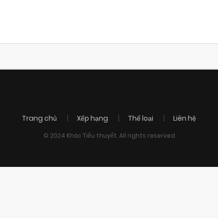
Trang chủ
Xếp hạng
Thể loại
Liên hệ
© 2024 Khóc Tiểu thuyết. All rights reserved