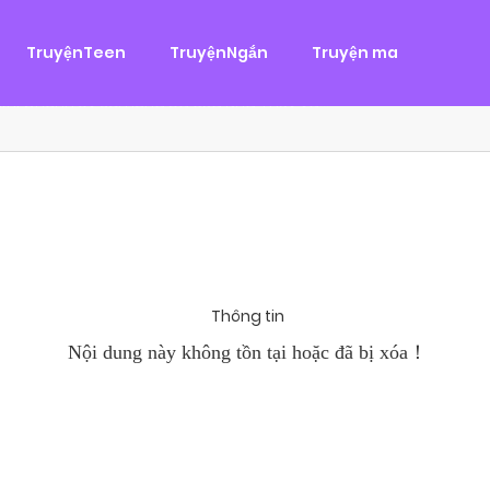
g
ại
,
Tình Cảm
TruyệnTeen
TruyệnNgắn
Truyện ma
àn Hùng, một tên cướp biển chân chính. Cho đến một ngày, cô b
khi Chánh Uy săn lùng ba của Nhã Thụy và...
Thông tin
Nội dung này không tồn tại hoặc đã bị xóa！