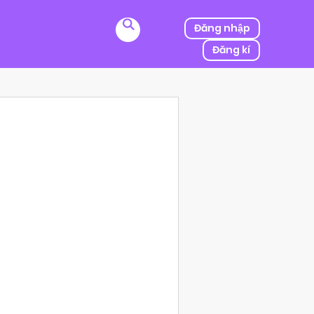
Đăng nhập
Đăng kí
ị kẻ thù của ba mình bắt cóc, người được mệnh danh