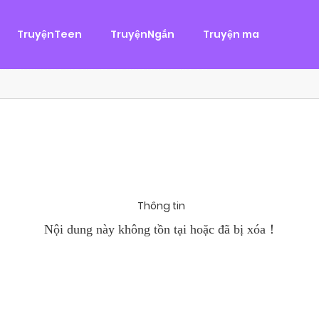
g
ại
,
Tình Cảm
TruyệnTeen
TruyệnNgắn
Truyện ma
àn Hùng, một tên cướp biển chân chính. Cho đến một ngày, cô b
khi Chánh Uy săn lùng ba của Nhã Thụy và...
Thông tin
Nội dung này không tồn tại hoặc đã bị xóa！