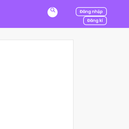
Đăng nhập
Đăng kí
ị kẻ thù của ba mình bắt cóc, người được mệnh danh