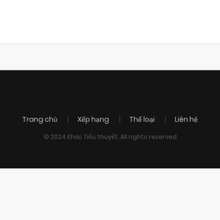
Trang chủ
Xếp hạng
Thể loại
Liên hệ
© 2024 Khóc Tiểu thuyết. All rights reserved