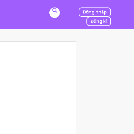
Đăng nhập
Đăng kí
ị kẻ thù của ba mình bắt cóc, người được mệnh danh