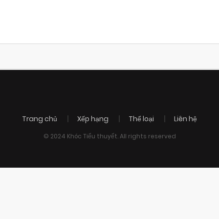
Trang chủ
Xếp hạng
Thể loại
Liên hệ
© 2024 Khóc Tiểu thuyết. All rights reserved