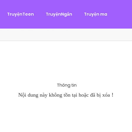
g
ại
,
Tình Cảm
TruyệnTeen
TruyệnNgắn
Truyện ma
àn Hùng, một tên cướp biển chân chính. Cho đến một ngày, cô b
khi Chánh Uy săn lùng ba của Nhã Thụy và...
Thông tin
Nội dung này không tồn tại hoặc đã bị xóa！