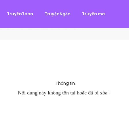
g
ại
,
Tình Cảm
TruyệnTeen
TruyệnNgắn
Truyện ma
àn Hùng, một tên cướp biển chân chính. Cho đến một ngày, cô b
khi Chánh Uy săn lùng ba của Nhã Thụy và...
Thông tin
Nội dung này không tồn tại hoặc đã bị xóa！