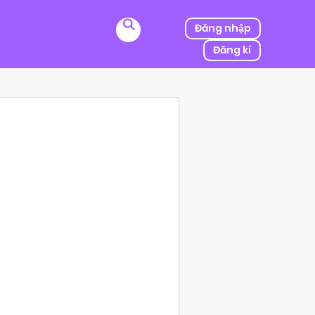
Đăng nhập
Đăng kí
ị kẻ thù của ba mình bắt cóc, người được mệnh danh