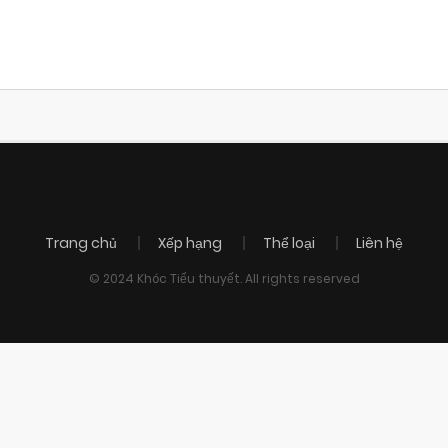
Trang chủ
Xếp hạng
Thể loại
Liên hệ
© 2024 Khóc Tiểu thuyết. All rights reserved