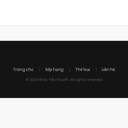
Trang chủ
Xếp hạng
Thể loại
Liên hệ
© 2024 Khóc Tiểu thuyết. All rights reserved