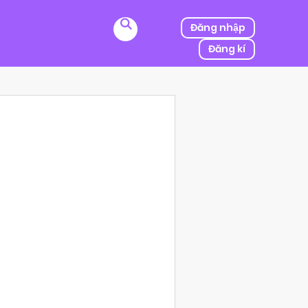
Đăng nhập
Đăng kí
ị kẻ thù của ba mình bắt cóc, người được mệnh danh