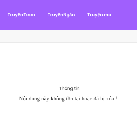
g
ại
,
Tình Cảm
TruyệnTeen
TruyệnNgắn
Truyện ma
àn Hùng, một tên cướp biển chân chính. Cho đến một ngày, cô b
khi Chánh Uy săn lùng ba của Nhã Thụy và...
Thông tin
Nội dung này không tồn tại hoặc đã bị xóa！