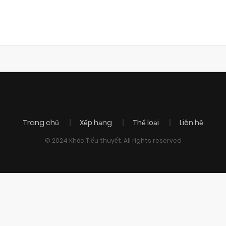
Trang chủ
Xếp hạng
Thể loại
Liên hệ
© 2024 Khóc Tiểu thuyết. All rights reserved