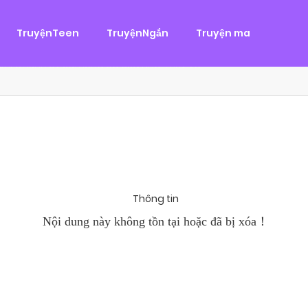
g
ại
,
Tình Cảm
TruyệnTeen
TruyệnNgắn
Truyện ma
àn Hùng, một tên cướp biển chân chính. Cho đến một ngày, cô b
khi Chánh Uy săn lùng ba của Nhã Thụy và...
Thông tin
Nội dung này không tồn tại hoặc đã bị xóa！