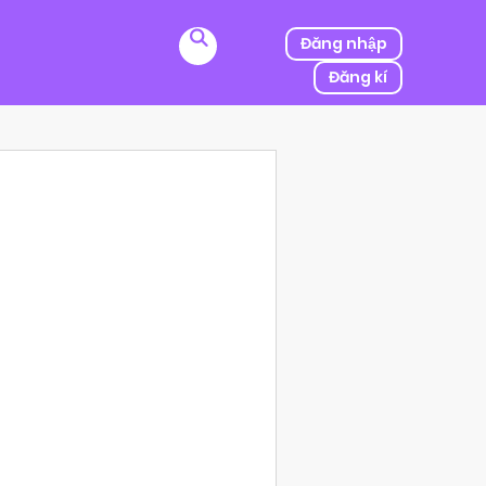
Đăng nhập
Đăng kí
ị kẻ thù của ba mình bắt cóc, người được mệnh danh