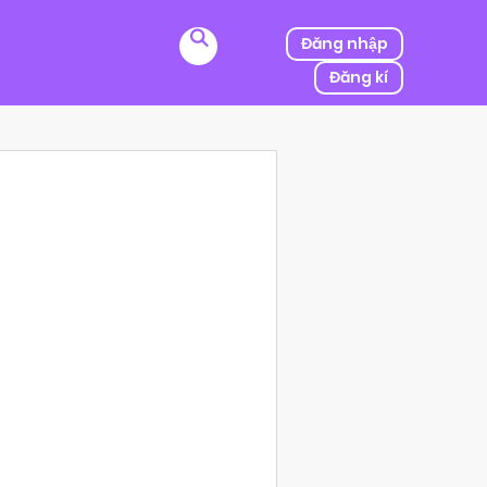
Đăng nhập
Đăng kí
ị kẻ thù của ba mình bắt cóc, người được mệnh danh