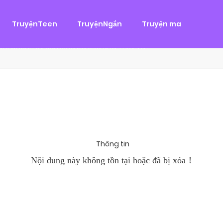
g
ại
,
Tình Cảm
TruyệnTeen
TruyệnNgắn
Truyện ma
àn Hùng, một tên cướp biển chân chính. Cho đến một ngày, cô b
khi Chánh Uy săn lùng ba của Nhã Thụy và...
Thông tin
Nội dung này không tồn tại hoặc đã bị xóa！