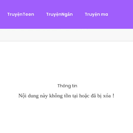
g
ại
,
Tình Cảm
TruyệnTeen
TruyệnNgắn
Truyện ma
àn Hùng, một tên cướp biển chân chính. Cho đến một ngày, cô b
khi Chánh Uy săn lùng ba của Nhã Thụy và...
Thông tin
Nội dung này không tồn tại hoặc đã bị xóa！