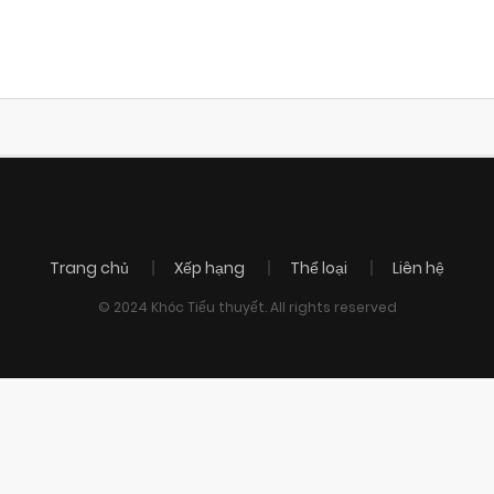
Trang chủ
Xếp hạng
Thể loại
Liên hệ
© 2024 Khóc Tiểu thuyết. All rights reserved