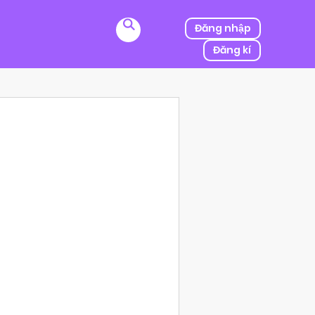
Đăng nhập
Đăng kí
ị kẻ thù của ba mình bắt cóc, người được mệnh danh