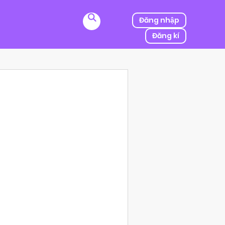
Đăng nhập
Đăng kí
ị kẻ thù của ba mình bắt cóc, người được mệnh danh