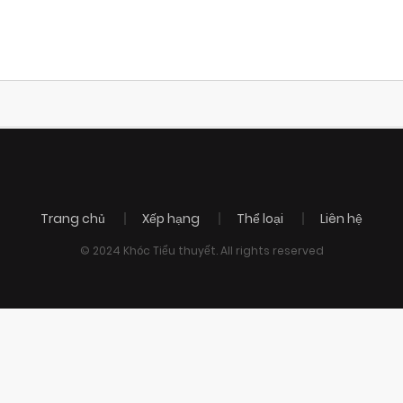
Trang chủ
Xếp hạng
Thể loại
Liên hệ
© 2024 Khóc Tiểu thuyết. All rights reserved