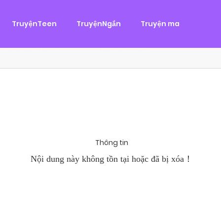
g
ại
,
Tình Cảm
TruyệnTeen
TruyệnNgắn
Truyện ma
àn Hùng, một tên cướp biển chân chính. Cho đến một ngày, cô b
khi Chánh Uy săn lùng ba của Nhã Thụy và...
Thông tin
Nội dung này không tồn tại hoặc đã bị xóa！