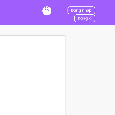
Đăng nhập
Đăng kí
ị kẻ thù của ba mình bắt cóc, người được mệnh danh