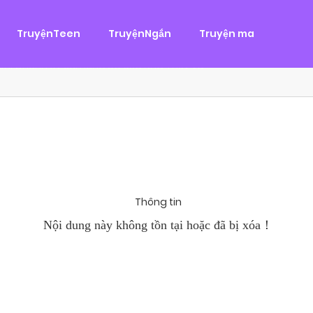
g
ại
,
Tình Cảm
TruyệnTeen
TruyệnNgắn
Truyện ma
àn Hùng, một tên cướp biển chân chính. Cho đến một ngày, cô b
khi Chánh Uy săn lùng ba của Nhã Thụy và...
Thông tin
Nội dung này không tồn tại hoặc đã bị xóa！