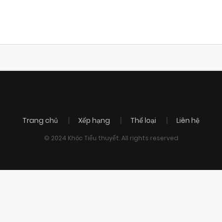
Trang chủ
Xếp hạng
Thể loại
Liên hệ
© 2024 Khóc Tiểu thuyết. All rights reserved