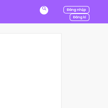
Đăng nhập
Đăng kí
ị kẻ thù của ba mình bắt cóc, người được mệnh danh