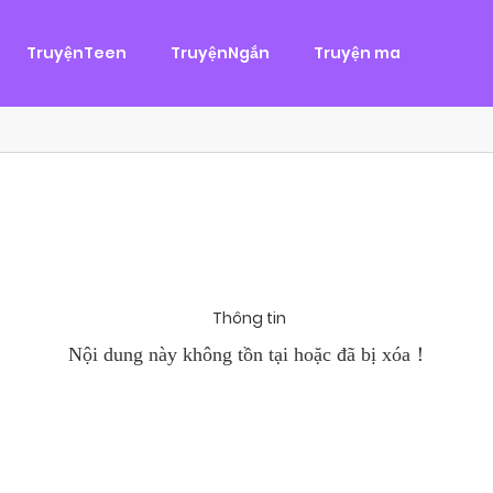
g
ại
,
Tình Cảm
TruyệnTeen
TruyệnNgắn
Truyện ma
àn Hùng, một tên cướp biển chân chính. Cho đến một ngày, cô b
khi Chánh Uy săn lùng ba của Nhã Thụy và...
Thông tin
Nội dung này không tồn tại hoặc đã bị xóa！