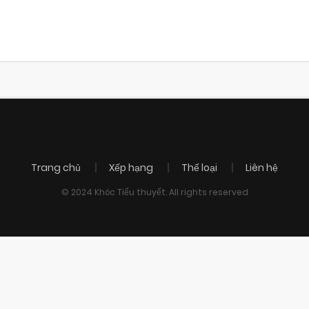
Trang chủ
Xếp hạng
Thể loại
Liên hệ
© 2024 Khóc Tiểu thuyết. All rights reserved