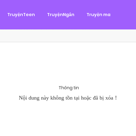
g
ại
,
Tình Cảm
TruyệnTeen
TruyệnNgắn
Truyện ma
àn Hùng, một tên cướp biển chân chính. Cho đến một ngày, cô b
khi Chánh Uy săn lùng ba của Nhã Thụy và...
Thông tin
Nội dung này không tồn tại hoặc đã bị xóa！