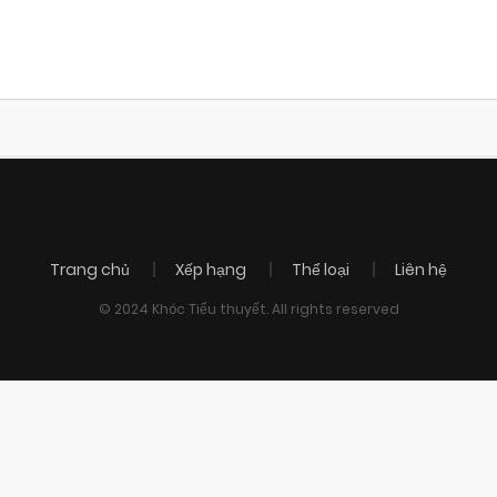
Trang chủ
Xếp hạng
Thể loại
Liên hệ
© 2024 Khóc Tiểu thuyết. All rights reserved