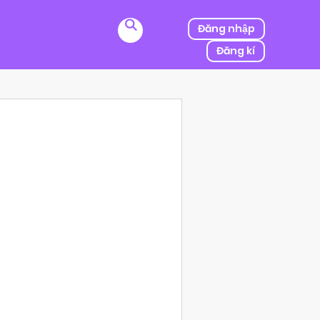
Đăng nhập
Đăng kí
ị kẻ thù của ba mình bắt cóc, người được mệnh danh