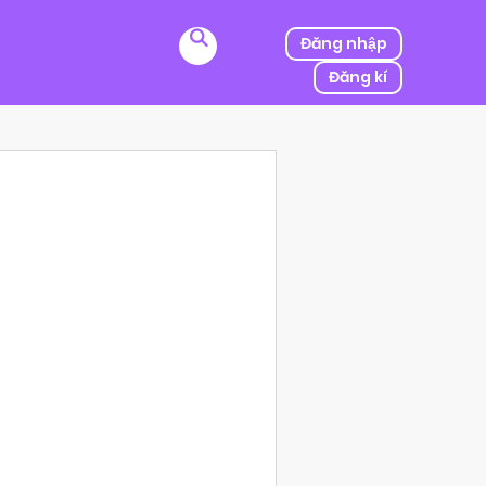
Đăng nhập
Đăng kí
ị kẻ thù của ba mình bắt cóc, người được mệnh danh