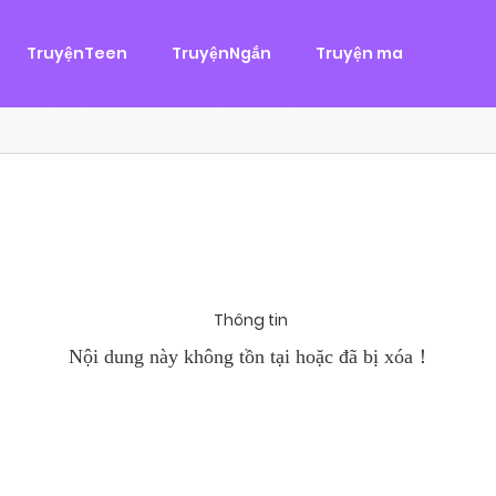
g
ại
,
Tình Cảm
TruyệnTeen
TruyệnNgắn
Truyện ma
àn Hùng, một tên cướp biển chân chính. Cho đến một ngày, cô b
khi Chánh Uy săn lùng ba của Nhã Thụy và...
Thông tin
Nội dung này không tồn tại hoặc đã bị xóa！