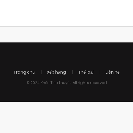
Trang chủ
Xếp hạng
Thể loại
Liên hệ
© 2024 Khóc Tiểu thuyết. All rights reserved