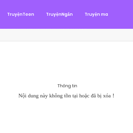
g
ại
,
Tình Cảm
TruyệnTeen
TruyệnNgắn
Truyện ma
àn Hùng, một tên cướp biển chân chính. Cho đến một ngày, cô b
khi Chánh Uy săn lùng ba của Nhã Thụy và...
Thông tin
Nội dung này không tồn tại hoặc đã bị xóa！