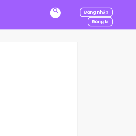
Đăng nhập
Đăng kí
ị kẻ thù của ba mình bắt cóc, người được mệnh danh