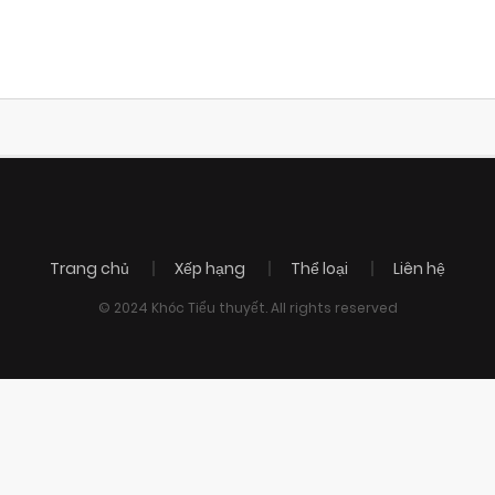
Trang chủ
Xếp hạng
Thể loại
Liên hệ
© 2024 Khóc Tiểu thuyết. All rights reserved