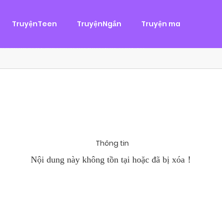
g
ại
,
Tình Cảm
TruyệnTeen
TruyệnNgắn
Truyện ma
àn Hùng, một tên cướp biển chân chính. Cho đến một ngày, cô b
khi Chánh Uy săn lùng ba của Nhã Thụy và...
Thông tin
Nội dung này không tồn tại hoặc đã bị xóa！