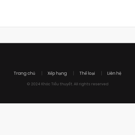
Trang chủ
Xếp hạng
Thể loại
Liên hệ
© 2024 Khóc Tiểu thuyết. All rights reserved