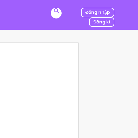
Đăng nhập
Đăng kí
ị kẻ thù của ba mình bắt cóc, người được mệnh danh