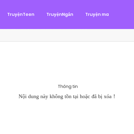
g
ại
,
Tình Cảm
TruyệnTeen
TruyệnNgắn
Truyện ma
àn Hùng, một tên cướp biển chân chính. Cho đến một ngày, cô b
khi Chánh Uy săn lùng ba của Nhã Thụy và...
Thông tin
Nội dung này không tồn tại hoặc đã bị xóa！