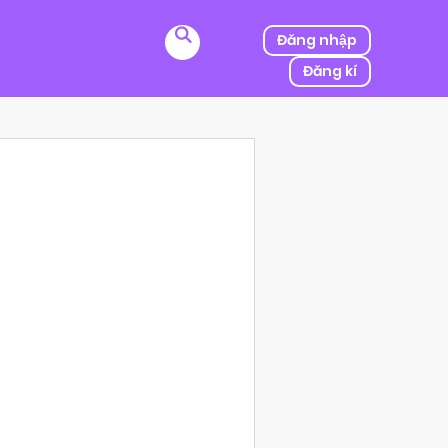
Đăng nhập
Đăng kí
ị kẻ thù của ba mình bắt cóc, người được mệnh danh