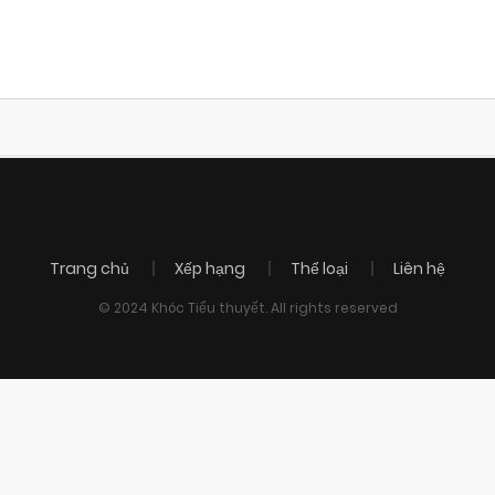
Trang chủ
Xếp hạng
Thể loại
Liên hệ
© 2024 Khóc Tiểu thuyết. All rights reserved