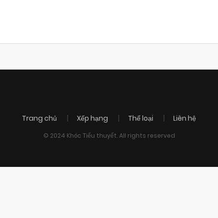
Trang chủ
Xếp hạng
Thể loại
Liên hệ
© 2024 Khóc Tiểu thuyết. All rights reserved