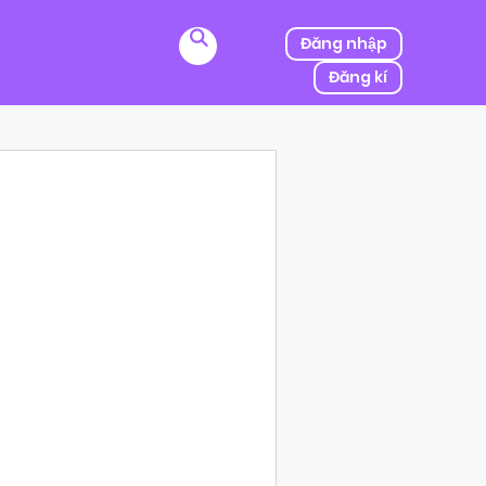
Đăng nhập
Đăng kí
ị kẻ thù của ba mình bắt cóc, người được mệnh danh