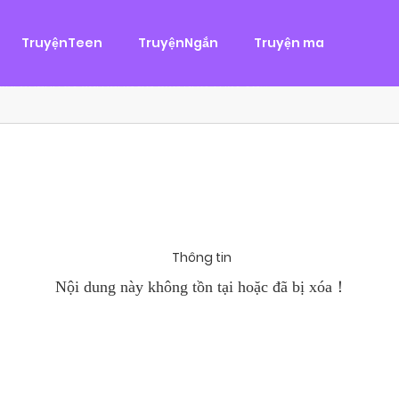
g
ại
,
Tình Cảm
TruyệnTeen
TruyệnNgắn
Truyện ma
àn Hùng, một tên cướp biển chân chính. Cho đến một ngày, cô b
khi Chánh Uy săn lùng ba của Nhã Thụy và...
Thông tin
Nội dung này không tồn tại hoặc đã bị xóa！