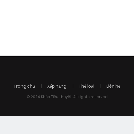
Trang chủ
Xếp hạng
Thể loại
Liên hệ
© 2024 Khóc Tiểu thuyết. All rights reserved