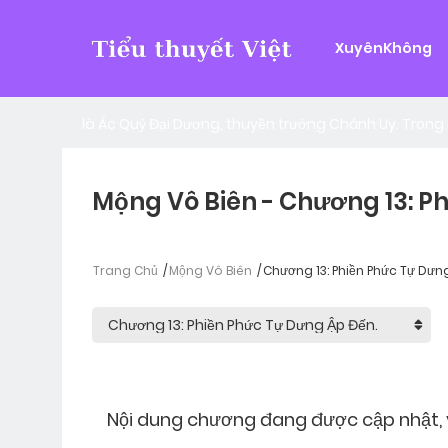
Cùng anh băng qua đại dươn
XuyênKhông
5
Thể loại:
Thể loại:
Đời Thường
,
Hiện
Nhã Thụy là con gái của thuyền trưởng cướp biển Đo
là Ác Quỷ Đại Dương, thuyền trưởng Chánh Uy. Trong 
Mộng Vô Biên - Chương 13: P
Trang Chủ
Mộng Vô Biên
Chương 13: Phiền Phức Tự Dưn
Nội dung chương đang được cập nhật, v