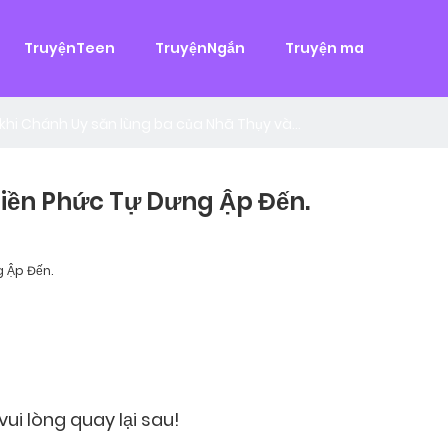
g
TruyệnTeen
TruyệnNgắn
Truyện ma
 đại
,
Tình Cảm
àn Hùng, một tên cướp biển chân chính. Cho đến một ngày, cô b
khi Chánh Uy săn lùng ba của Nhã Thụy và...
hiền Phức Tự Dưng Ập Đến.
g Ập Đến.
ui lòng quay lại sau!