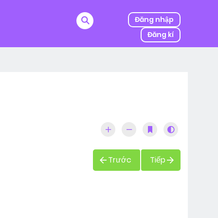
Đăng nhập
Đăng kí
ị kẻ thù của ba mình bắt cóc, người được mệnh danh
Trước
Tiếp