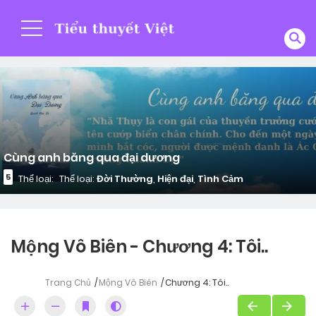
Cùng anh băng qua đại dương
5
Thể loại:
Thể loại:
Đời Thường
,
Hiện đại
,
Tình Cảm
Mộng Vô Biên - Chương 4: Tôi..
Trang Chủ
Mộng Vô Biên
Chương 4: Tôi..